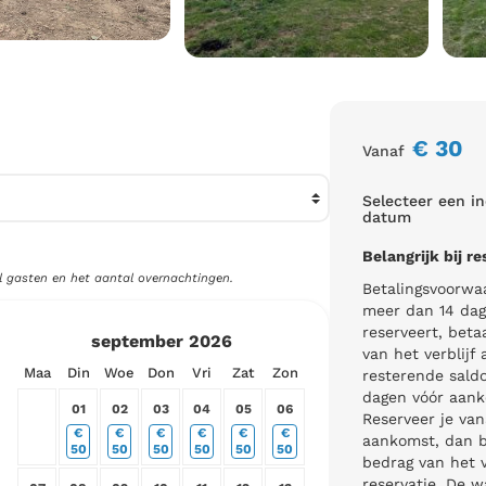
€
30
Vanaf
Selecteer een i
datum
Belangrijk bij re
l gasten en het aantal overnachtingen.
Betalingsvoorwa
meer dan 14 da
reserveert, beta
september
2026
van het verblijf 
Maa
Din
Woe
Don
Vri
Zat
Zon
resterende saldo
dagen vóór aank
01
02
03
04
05
06
Reserveer je van
€
€
€
€
€
€
aankomst, dan be
50
50
50
50
50
50
bedrag van het ve
reservatie. De 