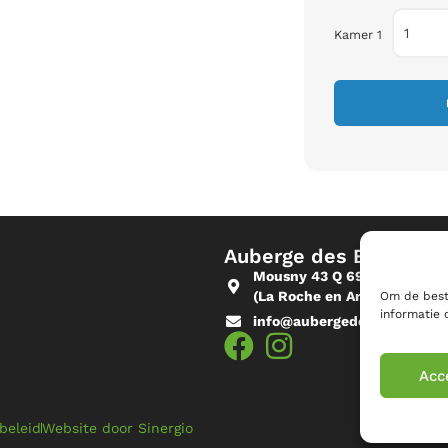
Kamer 1
Auberge des Blancs Ca
Mousny 43 Q 6983 Ortho
(La Roche en Ardenne - Belg
Om de beste
informatie 
info@aubergedesblancscail
Acc
beleid
Website door Sinergio