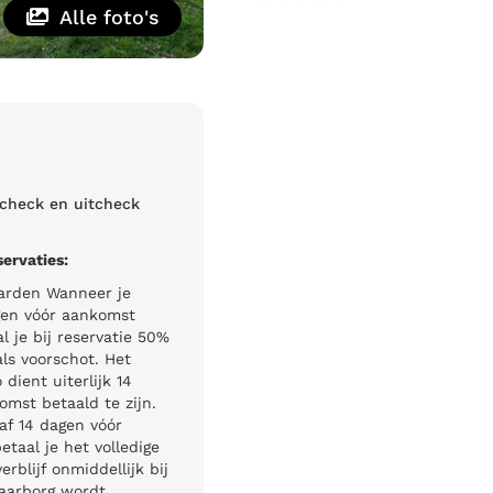
Alle foto's
ncheck en uitcheck
servaties:
arden Wanneer je
gen vóór aankomst
al je bij reservatie 50%
als voorschot. Het
 dient uiterlijk 14
omst betaald te zijn.
af 14 dagen vóór
taal je het volledige
rblijf onmiddellijk bij
waarborg wordt