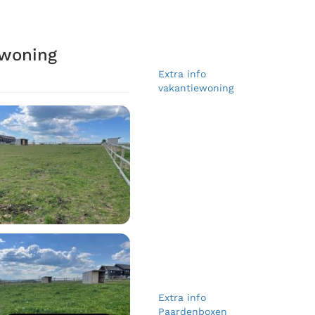
ewoning
Extra info
vakantiewoning
Extra info
Paardenboxen