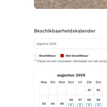
Beschikbaarheidskalender
Beschikbaar
Niet beschikbaar
***
Prijzen kunnen veranderen afhankelijk van het aanta
augustus
2026
Maa
Din
Woe
Don
Vri
Zat
Zon
01
02
06
07
08
09
03
04
05
€
€
€
€