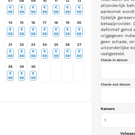
07
08
09
10
11
12
13
afzonderlijk beh
€
€
€
€
€
€
€
aankomst wordt
50
50
50
50
50
50
50
tijdelijk gereser
14
15
16
17
18
19
20
betaalprovider. 
definitief geïn
€
€
€
€
€
€
€
50
50
50
50
50
50
50
vrijgegeven indie
geen schade, on
21
22
23
24
25
26
27
uitzonderlijke 
€
€
€
€
€
€
€
vastgesteld.
50
50
50
50
50
50
50
Check-in datum
28
29
30
€
€
€
50
50
50
Check-out datum
Kamers
Volwas