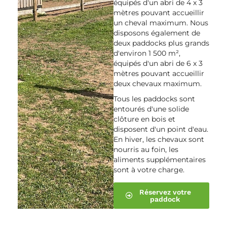
équipés d'un abri de 4 x 3
mètres pouvant accueillir
un cheval maximum. Nous
disposons également de
deux paddocks plus grands
d'environ 1 500 m²,
équipés d'un abri de 6 x 3
mètres pouvant accueillir
deux chevaux maximum.
Tous les paddocks sont
entourés d'une solide
clôture en bois et
disposent d'un point d'eau.
En hiver, les chevaux sont
nourris au foin, les
aliments supplémentaires
sont à votre charge.
Réservez votre
paddock