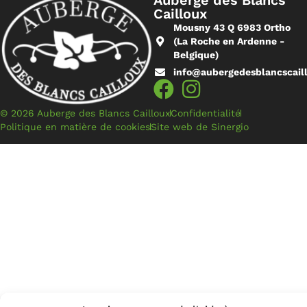
Auberge des Blancs
Cailloux
Mousny 43 Q 6983 Ortho
(La Roche en Ardenne -
Belgique)
info@aubergedesblancscail
© 2026 Auberge des Blancs Cailloux
Confidentialité
Politique en matière de cookies
Site web de Sinergio